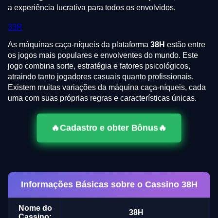
a experiência lucrativa para todos os envolvidos.
33R
As máquinas caça-níqueis da plataforma
38H
estão entre
os jogos mais populares e envolventes do mundo. Este
jogo combina sorte, estratégia e fatores psicológicos,
atraindo tanto jogadores casuais quanto profissionais.
Existem muitas variações da máquina caça-níqueis, cada
uma com suas próprias regras e características únicas.
🔥Cadastro e obter Bônus🔥
Informações Básicas sobre o Cassino 38H
Nome do
38H
Cassino: