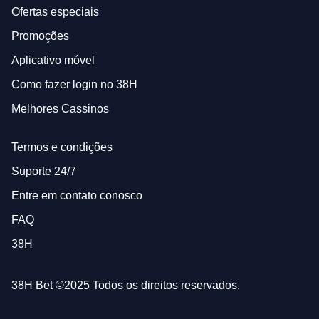
Ofertas especiais
Promoções
Aplicativo móvel
Como fazer login no 38H
Melhores Cassinos
Termos e condições
Suporte 24/7
Entre em contato conosco
FAQ
38H
38H Bet ©2025 Todos os direitos reservados.