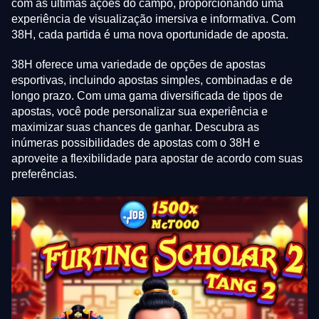
com as últimas ações do campo, proporcionando uma
experiência de visualização imersiva e informativa. Com
38H, cada partida é uma nova oportunidade de aposta.
38H oferece uma variedade de opções de apostas
esportivas, incluindo apostas simples, combinadas e de
longo prazo. Com uma gama diversificada de tipos de
apostas, você pode personalizar sua experiência e
maximizar suas chances de ganhar. Descubra as
inúmeras possibilidades de apostas com o 38H e
aproveite a flexibilidade para apostar de acordo com suas
preferências.