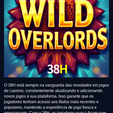
O 38H está sempre na vanguarda das novidades em jogos
de cassino, constantemente atualizando e adicionando
novos jogos à sua plataforma. Isso garante que os
jogadores tenham acesso aos títulos mais recentes e
populares, mantendo a experiência de jogo fresca e
emocionante. Com o 38H, os jogadores nunca ficam sem