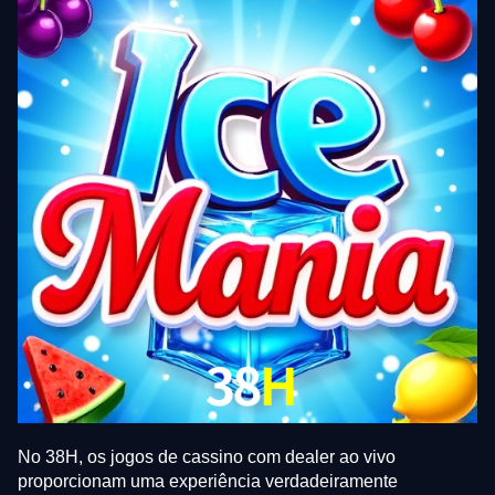
No 38H, os jogos de cassino com dealer ao vivo
proporcionam uma experiência verdadeiramente