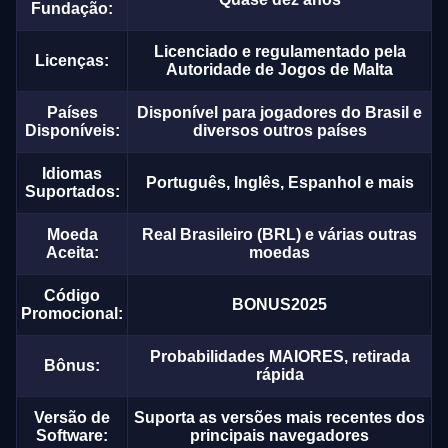
Fundação:
Licenciado e regulamentado pela
Licenças:
Autoridade de Jogos de Malta
Países
Disponível para jogadores do Brasil e
Disponíveis:
diversos outros países
Idiomas
Português, Inglês, Espanhol e mais
Suportados:
Moeda
Real Brasileiro (BRL) e várias outras
Aceita:
moedas
Código
BONUS2025
Promocional:
Probabilidades MAIORES, retirada
Bônus:
rápida
Versão de
Suporta as versões mais recentes dos
Software:
principais navegadores