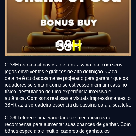
O 38H recria a atmosfera de um cassino real com seus
jogos envolventes e gráficos de alta definição. Cada
detalhe é cuidadosamente projetado para garantir que os
jogadores se sintam como se estivessem em um cassino
físico, desfrutando de uma experiência imersiva e
autêntica. Com sons realistas e visuais impressionantes, o
38H traz a verdadeira essência do cassino para a sua tela.
O 38H oferece uma variedade de mecanismos de
recompensa para aumentar suas chances de ganhar. Com
bônus especiais e multiplicadores de ganhos, os