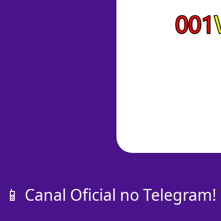
📱 Canal Oficial no Telegram!