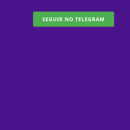
SEGUIR NO TELEGRAM