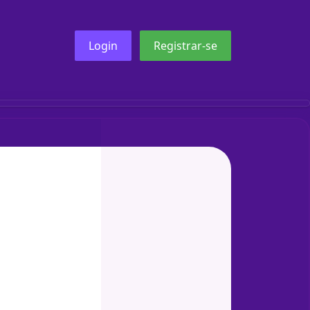
Login
Registrar-se