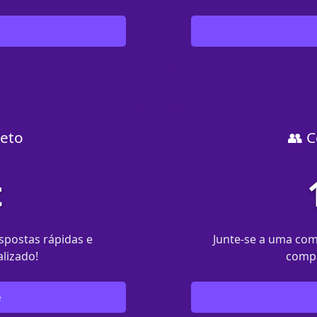
reto
👥 
t
espostas rápidas e
Junte-se a uma com
lizado!
compa
e