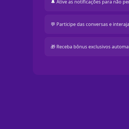
🔔 Ative as notificações para não p
💬 Participe das conversas e interaj
🎁 Receba bônus exclusivos autom