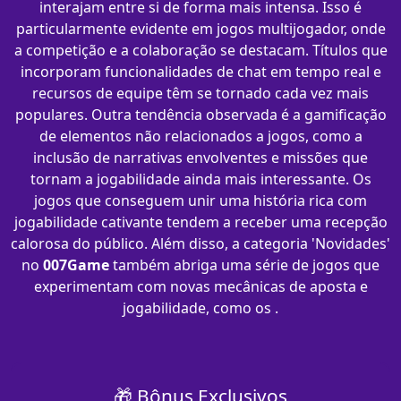
interajam entre si de forma mais intensa. Isso é
particularmente evidente em jogos multijogador, onde
a competição e a colaboração se destacam. Títulos que
incorporam funcionalidades de chat em tempo real e
recursos de equipe têm se tornado cada vez mais
populares. Outra tendência observada é a gamificação
de elementos não relacionados a jogos, como a
inclusão de narrativas envolventes e missões que
tornam a jogabilidade ainda mais interessante. Os
jogos que conseguem unir uma história rica com
jogabilidade cativante tendem a receber uma recepção
calorosa do público. Além disso, a categoria 'Novidades'
no
007Game
também abriga uma série de jogos que
experimentam com novas mecânicas de aposta e
jogabilidade, como os .
🎁 Bônus Exclusivos