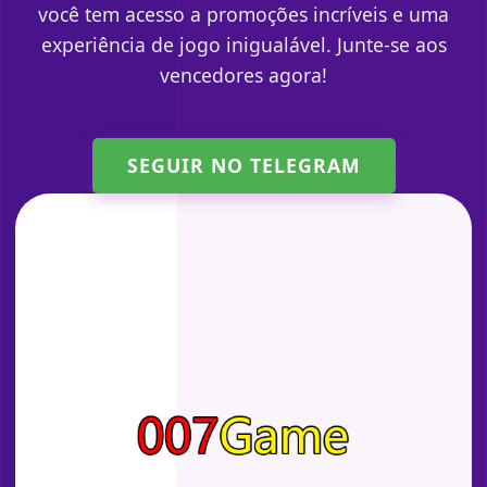
você tem acesso a promoções incríveis e uma
experiência de jogo inigualável. Junte-se aos
vencedores agora!
SEGUIR NO TELEGRAM