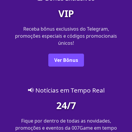
VIP
Receba bônus exclusivos do Telegram,
promoções especiais e códigos promocionais
únicos!
Ver Bônus
📢 Notícias em Tempo Real
24/7
Fique por dentro de todas as novidades,
promoções e eventos da 007Game em tempo