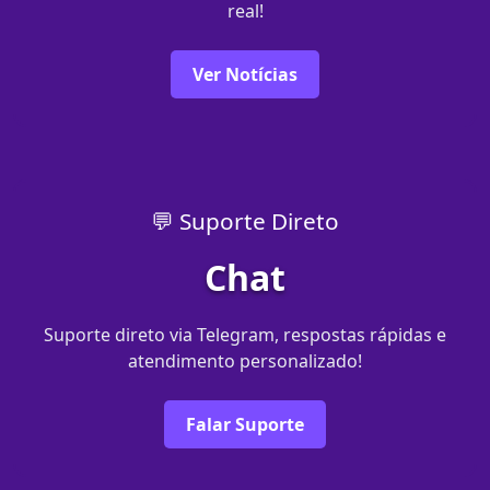
real!
Ver Notícias
💬 Suporte Direto
Chat
Suporte direto via Telegram, respostas rápidas e
atendimento personalizado!
Falar Suporte