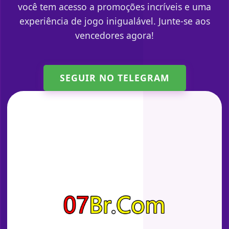
você tem acesso a promoções incríveis e uma
experiência de jogo inigualável. Junte-se aos
vencedores agora!
SEGUIR NO TELEGRAM