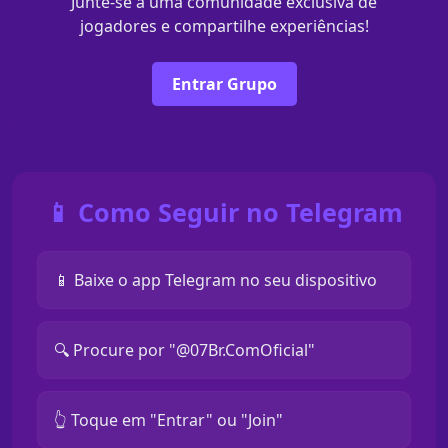
Junte-se a uma comunidade exclusiva de
jogadores e compartilhe experiências!
Entrar Grupo
📱 Como Seguir no Telegram
📱 Baixe o app Telegram no seu dispositivo
🔍 Procure por "@07Br.ComOficial"
👆 Toque em "Entrar" ou "Join"