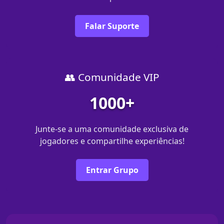
Falar Suporte
👥 Comunidade VIP
1000+
Junte-se a uma comunidade exclusiva de
jogadores e compartilhe experiências!
Entrar Grupo