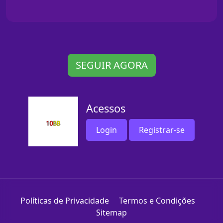
SEGUIR AGORA
Acessos
Login
Registrar-se
Políticas de Privacidade
Termos e Condições
Sitemap