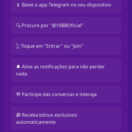
📱 Baixe o app Telegram no seu dispositivo
🔍 Procure por "@10BBOficial"
👆 Toque em "Entrar" ou "Join"
🔔 Ative as notificações para não perder
nada
💬 Participe das conversas e interaja
🎁 Receba bônus exclusivos
automaticamente