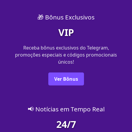
🎁 Bônus Exclusivos
VIP
Receba bônus exclusivos do Telegram,
promoções especiais e códigos promocionais
únicos!
Ver Bônus
📢 Notícias em Tempo Real
24/7