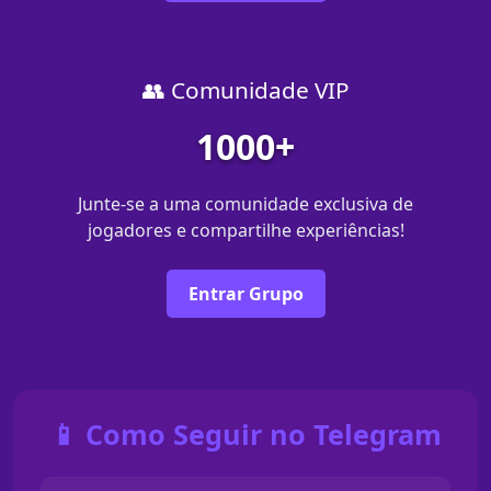
👥 Comunidade VIP
1000+
Junte-se a uma comunidade exclusiva de
jogadores e compartilhe experiências!
Entrar Grupo
📱 Como Seguir no Telegram