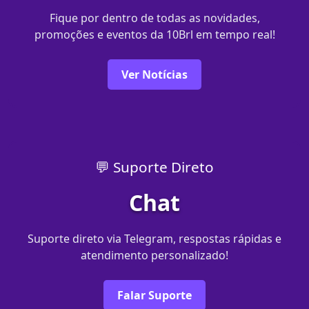
Fique por dentro de todas as novidades,
promoções e eventos da 10Brl em tempo real!
Ver Notícias
💬 Suporte Direto
Chat
Suporte direto via Telegram, respostas rápidas e
atendimento personalizado!
Falar Suporte