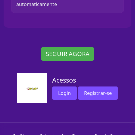
automaticamente
SEGUIR AGORA
Acessos
Login
Registrar-se