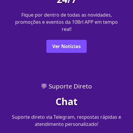
Fique por dentro de todas as novidades,
promoções e eventos da 10Brl APP em tempo
real!
Ver Notícias
💬 Suporte Direto
Chat
Suporte direto via Telegram, respostas rápidas e
atendimento personalizado!