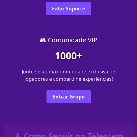
Falar Suporte
👥 Comunidade VIP
1000+
Junte-se a uma comunidade exclusiva de
jogadores e compartilhe experiências!
Entrar Grupo
📱 Como Seguir no Telegram