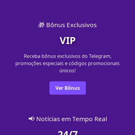
🎁 Bônus Exclusivos
VIP
Receba bônus exclusivos do Telegram,
promoções especiais e códigos promocionais
únicos!
Ver Bônus
📢 Notícias em Tempo Real
24/7