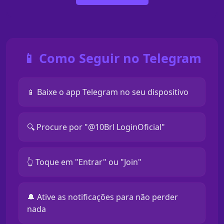
📱 Como Seguir no Telegram
📱 Baixe o app Telegram no seu dispositivo
🔍 Procure por "@10Brl LoginOficial"
👆 Toque em "Entrar" ou "Join"
🔔 Ative as notificações para não perder
nada