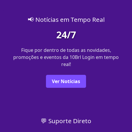
📢 Notícias em Tempo Real
24/7
Fique por dentro de todas as novidades,
promoções e eventos da 10Brl Login em tempo
real!
Ver Notícias
💬 Suporte Direto