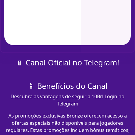
📱 Canal Oficial no Telegram!
📱 Benefícios do Canal
Descubra as vantagens de seguir a 10Brl Login no
Telegram
As promoções exclusivas Bronze oferecem acesso a
ofertas especiais não disponíveis para jogadores
regulares. Estas promoções incluem bônus temáticos,