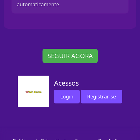
automaticamente
SEGUIR AGORA
Acessos
Login
Registrar-se