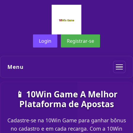
Login
Registrar-se
Menu
📱 10Win Game A Melhor
Plataforma de Apostas
Cadastre-se na 10Win Game para ganhar bônus
no cadastro e em cada recarga. Com a 10Win