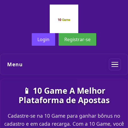
Login
Registrar-se
Menu
📱 10 Game A Melhor
Plataforma de Apostas
Cadastre-se na 10 Game para ganhar bônus no
cadastro e em cada recarga. Com a 10 Game, você