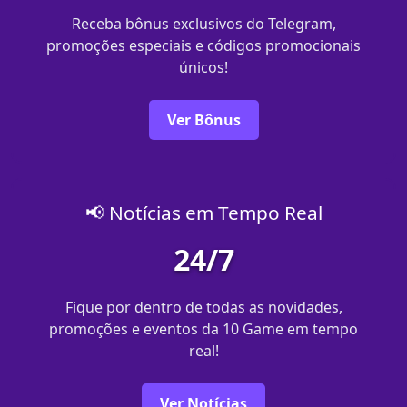
Receba bônus exclusivos do Telegram,
promoções especiais e códigos promocionais
únicos!
Ver Bônus
📢 Notícias em Tempo Real
24/7
Fique por dentro de todas as novidades,
promoções e eventos da 10 Game em tempo
real!
Ver Notícias