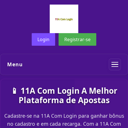
Login
Registrar-se
Menu
📱 11A Com Login A Melhor
Plataforma de Apostas
Cadastre-se na 11A Com Login para ganhar bônus
no cadastro e em cada recarga. Com a 11A Com