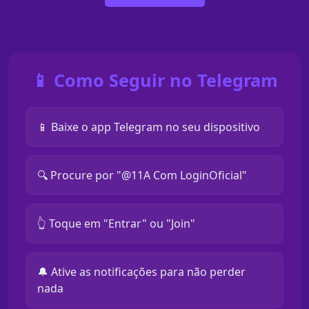
📱 Como Seguir no Telegram
📱 Baixe o app Telegram no seu dispositivo
🔍 Procure por "@11A Com LoginOficial"
👆 Toque em "Entrar" ou "Join"
🔔 Ative as notificações para não perder
nada