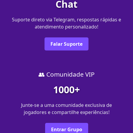
Chat
Suporte direto via Telegram, respostas rápidas e
atendimento personalizado!
Falar Suporte
👥 Comunidade VIP
1000+
Junte-se a uma comunidade exclusiva de
jogadores e compartilhe experiências!
Entrar Grupo