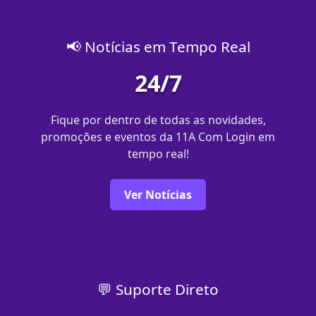
📢 Notícias em Tempo Real
24/7
Fique por dentro de todas as novidades,
promoções e eventos da 11A Com Login em
tempo real!
Ver Notícias
💬 Suporte Direto