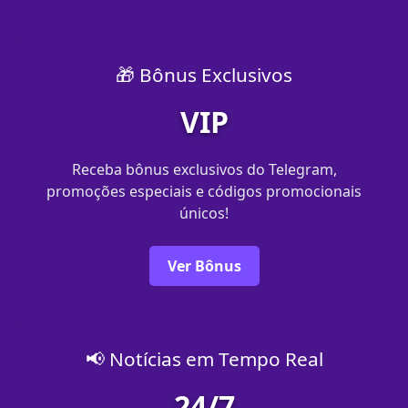
🎁 Bônus Exclusivos
VIP
Receba bônus exclusivos do Telegram,
promoções especiais e códigos promocionais
únicos!
Ver Bônus
📢 Notícias em Tempo Real
24/7