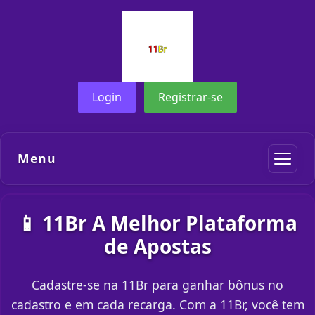
Login
Registrar-se
Menu
📱 11Br A Melhor Plataforma
de Apostas
Cadastre-se na 11Br para ganhar bônus no
cadastro e em cada recarga. Com a 11Br, você tem