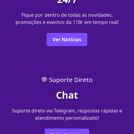
Fique por dentro de todas as novidades,
promoções e eventos da 11Br em tempo real!
Ver Notícias
💬 Suporte Direto
Chat
Suporte direto via Telegram, respostas rápidas e
atendimento personalizado!