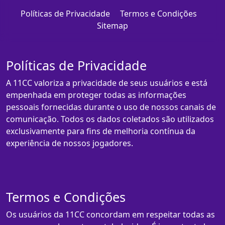
Políticas de Privacidade
Termos e Condições
Sitemap
Políticas de Privacidade
A 11CC valoriza a privacidade de seus usuários e está
empenhada em proteger todas as informações
pessoais fornecidas durante o uso de nossos canais de
comunicação. Todos os dados coletados são utilizados
exclusivamente para fins de melhoria contínua da
experiência de nossos jogadores.
Termos e Condições
Os usuários da 11CC concordam em respeitar todas as