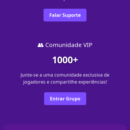
Falar Suporte
👥 Comunidade VIP
1000+
Junte-se a uma comunidade exclusiva de
jogadores e compartilhe experiências!
Entrar Grupo