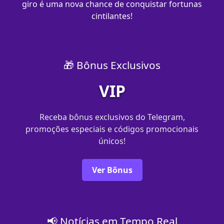
giro é uma nova chance de conquistar fortunas
cintilantes!
🎁 Bônus Exclusivos
VIP
Receba bônus exclusivos do Telegram,
promoções especiais e códigos promocionais
únicos!
Ver Bônus
📢 Notícias em Tempo Real