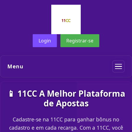
Login
Registrar-se
Menu
📱 11CC A Melhor Plataforma
de Apostas
Cadastre-se na 11CC para ganhar bônus no
cadastro e em cada recarga. Com a 11CC, você