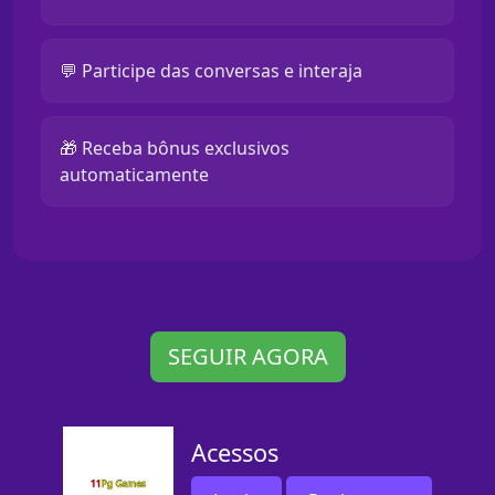
💬 Participe das conversas e interaja
🎁 Receba bônus exclusivos
automaticamente
SEGUIR AGORA
Acessos