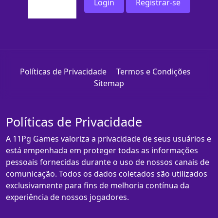
Login
Registrar-se
Políticas de Privacidade
Termos e Condições
Sitemap
Políticas de Privacidade
A 11Pg Games valoriza a privacidade de seus usuários e
está empenhada em proteger todas as informações
pessoais fornecidas durante o uso de nossos canais de
comunicação. Todos os dados coletados são utilizados
exclusivamente para fins de melhoria contínua da
experiência de nossos jogadores.