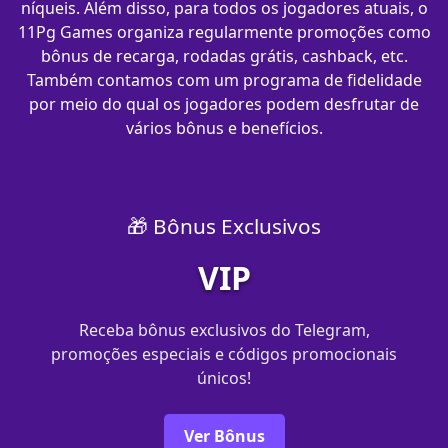
níqueis. Além disso, para todos os jogadores atuais, o
11Pg Games organiza regularmente promoções como
bônus de recarga, rodadas grátis, cashback, etc.
Também contamos com um programa de fidelidade
por meio do qual os jogadores podem desfrutar de
vários bônus e benefícios.
🎁 Bônus Exclusivos
VIP
Receba bônus exclusivos do Telegram,
promoções especiais e códigos promocionais
únicos!
Ver Bônus