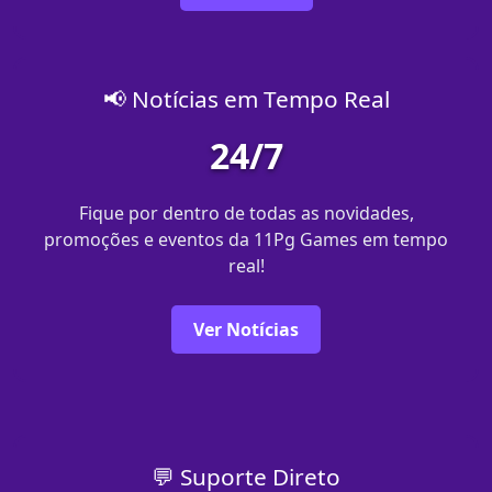
📢 Notícias em Tempo Real
24/7
Fique por dentro de todas as novidades,
promoções e eventos da 11Pg Games em tempo
real!
Ver Notícias
💬 Suporte Direto