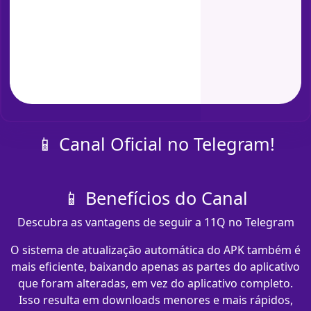
📱 Canal Oficial no Telegram!
📱 Benefícios do Canal
Descubra as vantagens de seguir a 11Q no Telegram
O sistema de atualização automática do APK também é
mais eficiente, baixando apenas as partes do aplicativo
que foram alteradas, em vez do aplicativo completo.
Isso resulta em downloads menores e mais rápidos,