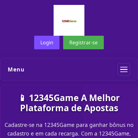
Login
Registrar-se
Menu
📱 12345Game A Melhor
Plataforma de Apostas
Cadastre-se na 12345Game para ganhar bônus no
cadastro e em cada recarga. Com a 12345Game,