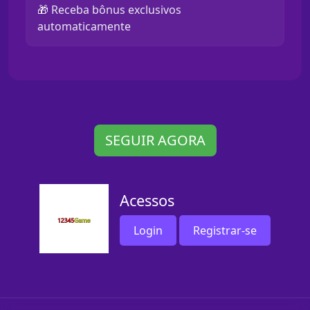
🎁 Receba bônus exclusivos
automaticamente
SEGUIR AGORA
Acessos
Login
Registrar-se