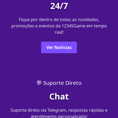
24/7
Fique por dentro de todas as novidades,
promoções e eventos da 12345Game em tempo
real!
Ver Notícias
💬 Suporte Direto
Chat
Suporte direto via Telegram, respostas rápidas e
atendimento personalizado!