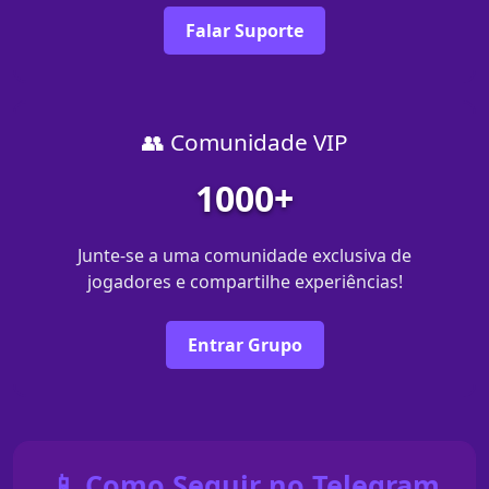
Falar Suporte
👥 Comunidade VIP
1000+
Junte-se a uma comunidade exclusiva de
jogadores e compartilhe experiências!
Entrar Grupo
📱 Como Seguir no Telegram