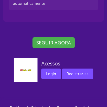
automaticamente
SEGUIR AGORA
Acessos
Login
Registrar-se