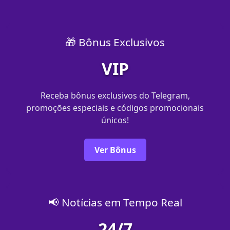
🎁 Bônus Exclusivos
VIP
Receba bônus exclusivos do Telegram,
promoções especiais e códigos promocionais
únicos!
Ver Bônus
📢 Notícias em Tempo Real
24/7