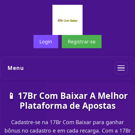
Login
Registrar-se
Menu
📱 17Br Com Baixar A Melhor
Plataforma de Apostas
Cadastre-se na 17Br Com Baixar para ganhar
bônus no cadastro e em cada recarga. Com a 17Br