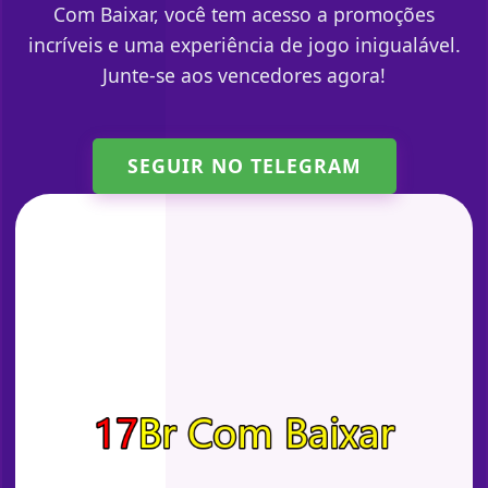
Com Baixar, você tem acesso a promoções
incríveis e uma experiência de jogo inigualável.
Junte-se aos vencedores agora!
SEGUIR NO TELEGRAM