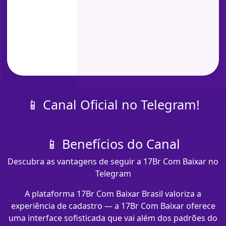
📱 Canal Oficial no Telegram!
📱 Benefícios do Canal
Descubra as vantagens de seguir a 17Br Com Baixar no
Telegram
A plataforma 17Br Com Baixar Brasil valoriza a
experiência de cadastro — a 17Br Com Baixar oferece
uma interface sofisticada que vai além dos padrões do