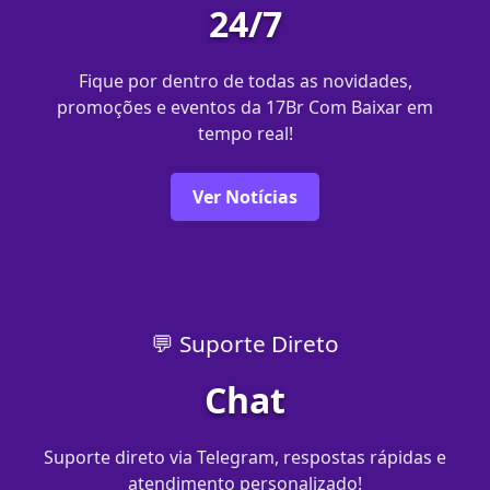
24/7
Fique por dentro de todas as novidades,
promoções e eventos da 17Br Com Baixar em
tempo real!
Ver Notícias
💬 Suporte Direto
Chat
Suporte direto via Telegram, respostas rápidas e
atendimento personalizado!