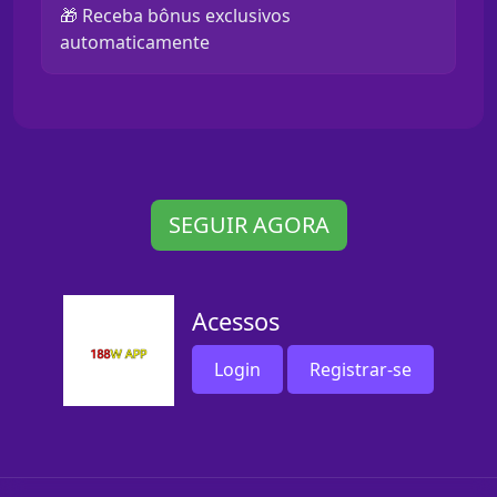
🎁 Receba bônus exclusivos
automaticamente
SEGUIR AGORA
Acessos
Login
Registrar-se