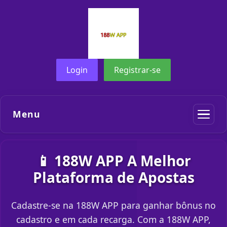
Login
Registrar-se
Menu
📱 188W APP A Melhor
Plataforma de Apostas
Cadastre-se na 188W APP para ganhar bônus no
cadastro e em cada recarga. Com a 188W APP,