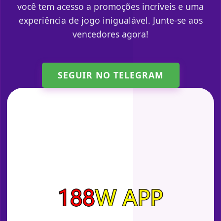
você tem acesso a promoções incríveis e uma
experiência de jogo inigualável. Junte-se aos
vencedores agora!
SEGUIR NO TELEGRAM