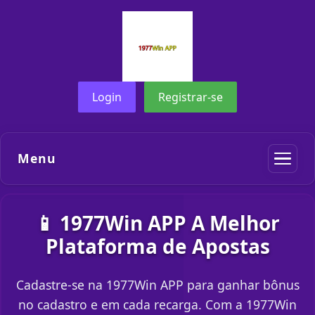
Login
Registrar-se
Menu
📱 1977Win APP A Melhor
Plataforma de Apostas
Cadastre-se na 1977Win APP para ganhar bônus
no cadastro e em cada recarga. Com a 1977Win