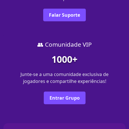
Falar Suporte
👥 Comunidade VIP
1000+
Junte-se a uma comunidade exclusiva de
jogadores e compartilhe experiências!
Entrar Grupo