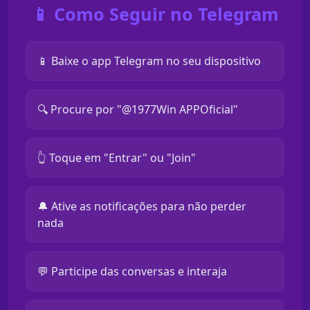
📱 Como Seguir no Telegram
📱 Baixe o app Telegram no seu dispositivo
🔍 Procure por "@1977Win APPOficial"
👆 Toque em "Entrar" ou "Join"
🔔 Ative as notificações para não perder
nada
💬 Participe das conversas e interaja