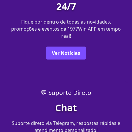
24/7
Fique por dentro de todas as novidades,
promoções e eventos da 1977Win APP em tempo
real!
Ver Notícias
💬 Suporte Direto
Chat
Suporte direto via Telegram, respostas rápidas e
atendimento personalizado!