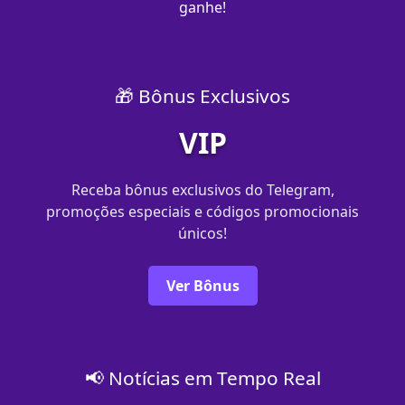
ganhe!
🎁 Bônus Exclusivos
VIP
Receba bônus exclusivos do Telegram,
promoções especiais e códigos promocionais
únicos!
Ver Bônus
📢 Notícias em Tempo Real