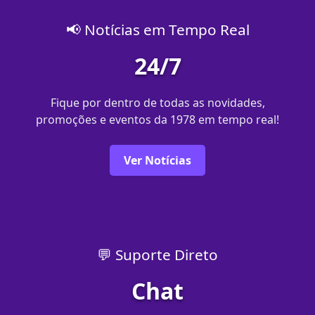
📢 Notícias em Tempo Real
24/7
Fique por dentro de todas as novidades,
promoções e eventos da 1978 em tempo real!
Ver Notícias
💬 Suporte Direto
Chat