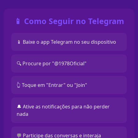
📱 Como Seguir no Telegram
📱 Baixe o app Telegram no seu dispositivo
🔍 Procure por "@1978Oficial"
👆 Toque em "Entrar" ou "Join"
🔔 Ative as notificações para não perder
nada
💬 Participe das conversas e interaja