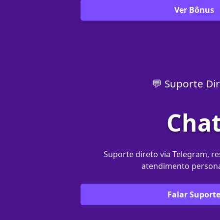
Ver Bônus
💬 Suporte Di
Cha
Suporte direto via Telegram, r
atendimento persona
Falar Suport