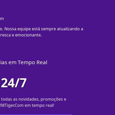
am
o. Nossa equipe está sempre atualizando a
fresca e emocionante.
cias em Tempo Real
24/7
e todas as novidades, promoções e
998Tiger.Com em tempo real!