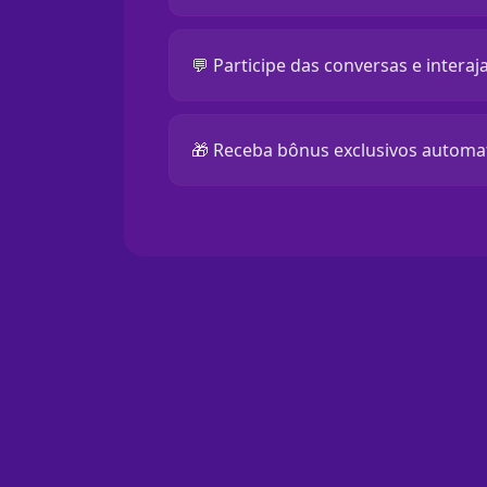
💬 Participe das conversas e interaj
🎁 Receba bônus exclusivos autom