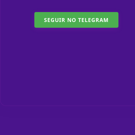
SEGUIR NO TELEGRAM