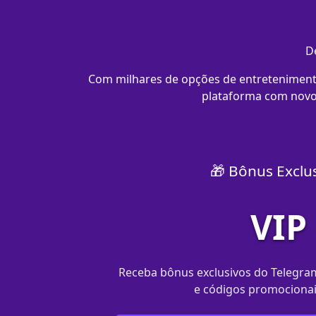
D
Com milhares de opções de entreteniment
plataforma com novos
🎁 Bônus Exclu
VIP
Receba bônus exclusivos do Telegra
e códigos promocionai