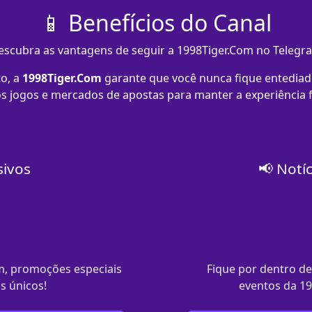
📱 Benefícios do Canal
escubra as vantagens de seguir a 1998Tiger.Com no Telegr
o, a
1998Tiger.Com
garante que você nunca fique entediad
 jogos e mercados de apostas para manter a experiência 
sivos
📢 Notí
m, promoções especiais
Fique por dentro d
s únicos!
eventos da 1