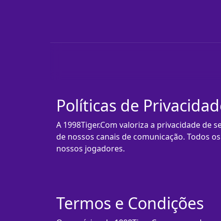
Políticas de Privacida
A 1998Tiger.Com valoriza a privacidade de 
de nossos canais de comunicação. Todos os 
nossos jogadores.
Termos e Condições