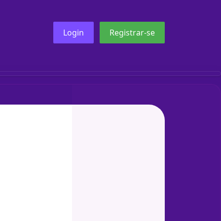
Login
Registrar-se