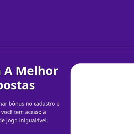
m A Melhor
postas
har bônus no cadastro e
 você tem acesso a
e jogo inigualável.