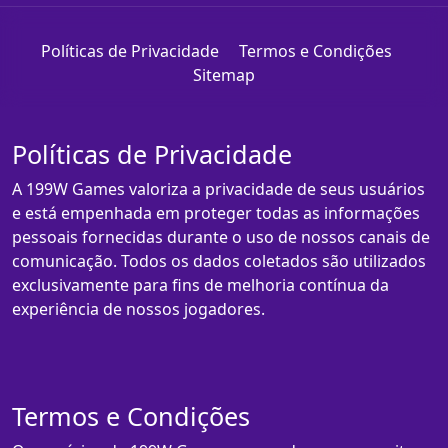
Políticas de Privacidade
Termos e Condições
Sitemap
Políticas de Privacidade
A 199W Games valoriza a privacidade de seus usuários
e está empenhada em proteger todas as informações
pessoais fornecidas durante o uso de nossos canais de
comunicação. Todos os dados coletados são utilizados
exclusivamente para fins de melhoria contínua da
experiência de nossos jogadores.
Termos e Condições