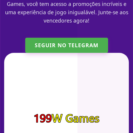
Games, você tem acesso a promoções incríveis e
uma experiência de jogo inigualável. Junte-se aos
vencedores agora!
SEGUIR NO TELEGRAM