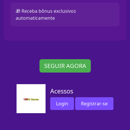
🎁 Receba bônus exclusivos
automaticamente
SEGUIR AGORA
Acessos
Login
Registrar-se