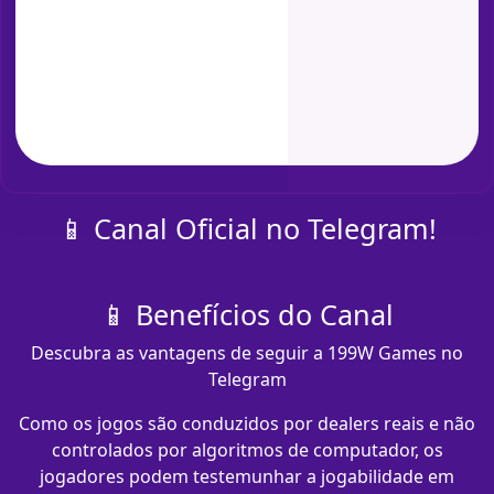
📱 Canal Oficial no Telegram!
📱 Benefícios do Canal
Descubra as vantagens de seguir a 199W Games no
Telegram
Como os jogos são conduzidos por dealers reais e não
controlados por algoritmos de computador, os
jogadores podem testemunhar a jogabilidade em