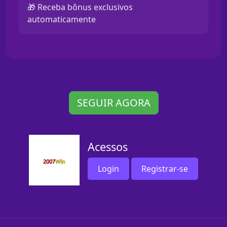
🎁 Receba bônus exclusivos
automaticamente
SEGUIR AGORA
Acessos
Login
Registrar-se