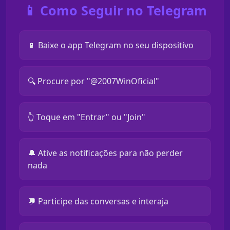
📱 Como Seguir no Telegram
📱 Baixe o app Telegram no seu dispositivo
🔍 Procure por "@2007WinOficial"
👆 Toque em "Entrar" ou "Join"
🔔 Ative as notificações para não perder
nada
💬 Participe das conversas e interaja