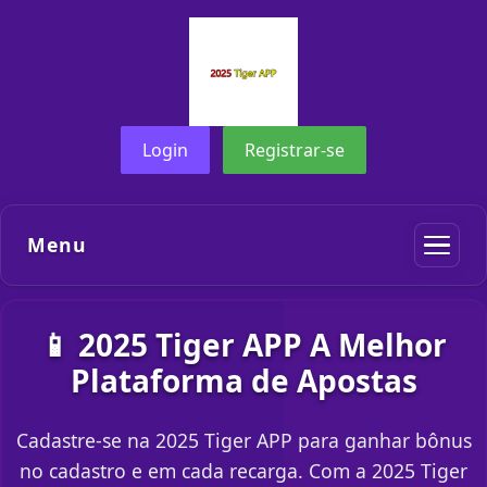
Login
Registrar-se
Menu
📱 2025 Tiger APP A Melhor
Plataforma de Apostas
Cadastre-se na 2025 Tiger APP para ganhar bônus
no cadastro e em cada recarga. Com a 2025 Tiger