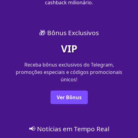
cashback milionário.
🎁 Bônus Exclusivos
VIP
Receba bônus exclusivos do Telegram,
promoções especiais e códigos promocionais
únicos!
Ver Bônus
📢 Notícias em Tempo Real