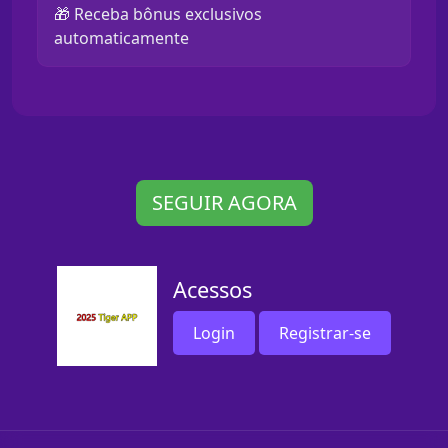
🎁 Receba bônus exclusivos
automaticamente
SEGUIR AGORA
Acessos
Login
Registrar-se