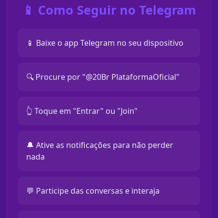
📱 Como Seguir no Telegram
📱 Baixe o app Telegram no seu dispositivo
🔍 Procure por "@20Br PlataformaOficial"
👆 Toque em "Entrar" ou "Join"
🔔 Ative as notificações para não perder
nada
💬 Participe das conversas e interaja