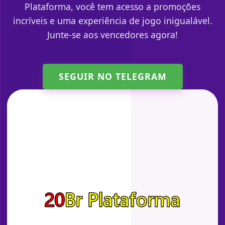
Plataforma, você tem acesso a promoções
incríveis e uma experiência de jogo inigualável.
Junte-se aos vencedores agora!
SEGUIR NO TELEGRAM