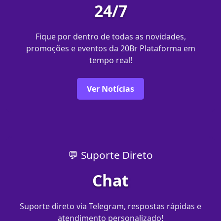
24/7
Fique por dentro de todas as novidades,
promoções e eventos da 20Br Plataforma em
tempo real!
Ver Notícias
💬 Suporte Direto
Chat
Suporte direto via Telegram, respostas rápidas e
atendimento personalizado!