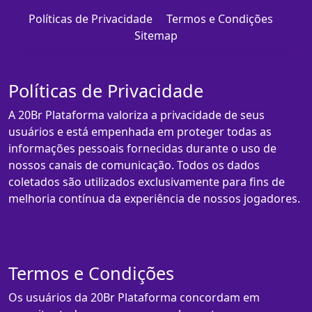
Políticas de Privacidade
Termos e Condições
Sitemap
Políticas de Privacidade
A 20Br Plataforma valoriza a privacidade de seus
usuários e está empenhada em proteger todas as
informações pessoais fornecidas durante o uso de
nossos canais de comunicação. Todos os dados
coletados são utilizados exclusivamente para fins de
melhoria contínua da experiência de nossos jogadores.
Termos e Condições
Os usuários da 20Br Plataforma concordam em