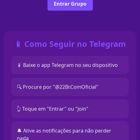
Entrar Grupo
📱 Como Seguir no Telegram
📱 Baixe o app Telegram no seu dispositivo
🔍 Procure por "@22Br.ComOficial"
👆 Toque em "Entrar" ou "Join"
🔔 Ative as notificações para não perder
nada