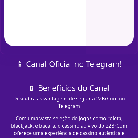
📱 Canal Oficial no Telegram!
📱 Benefícios do Canal
Descubra as vantagens de seguir a 22Br.Com no
Telegram
Com uma vasta seleção de jogos como roleta,
blackjack, e bacará, o cassino ao vivo do 22Br.Com
oferece uma experiência de cassino autêntica e