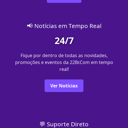
📢 Notícias em Tempo Real
24/7
Fique por dentro de todas as novidades,
promoções e eventos da 22Br.Com em tempo
real!
Ver Notícias
💬 Suporte Direto