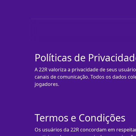
Políticas de Privacida
A 22R valoriza a privacidade de seus usuár
canais de comunicação. Todos os dados cole
jogadores.
Termos e Condições
Os usuários da 22R concordam em respeitar 