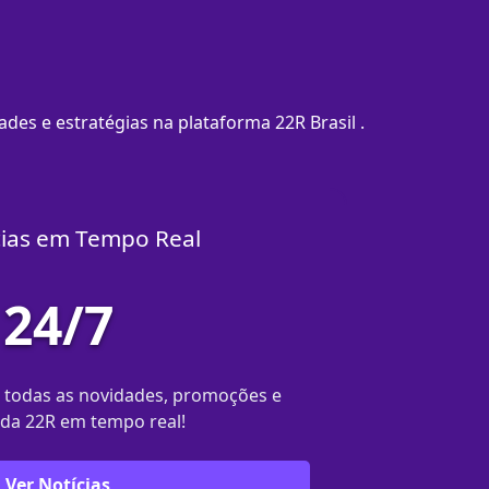
des e estratégias na plataforma 22R Brasil .
cias em Tempo Real
24/7
e todas as novidades, promoções e
 da 22R em tempo real!
Ver Notícias