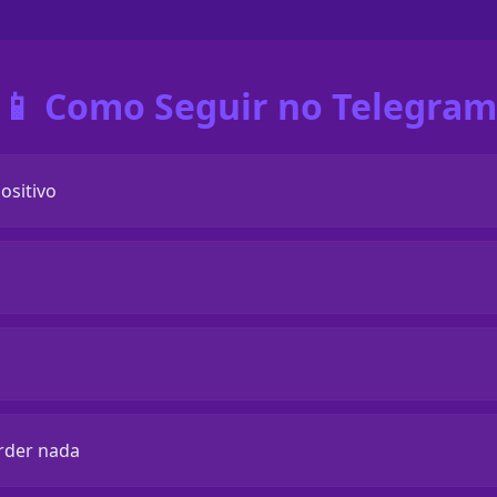
📱 Como Seguir no Telegram
ositivo
erder nada