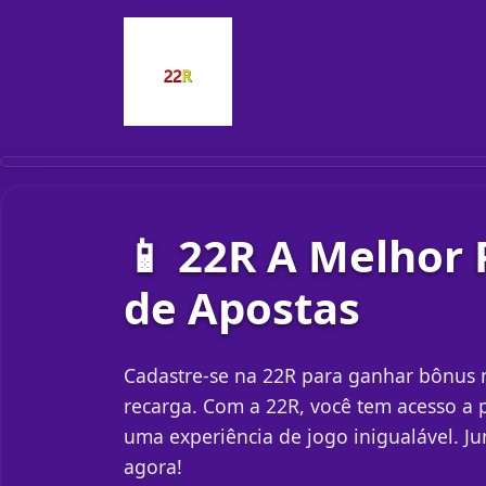
📱 22R A Melhor
de Apostas
Cadastre-se na 22R para ganhar bônus 
recarga. Com a 22R, você tem acesso a 
uma experiência de jogo inigualável. J
agora!