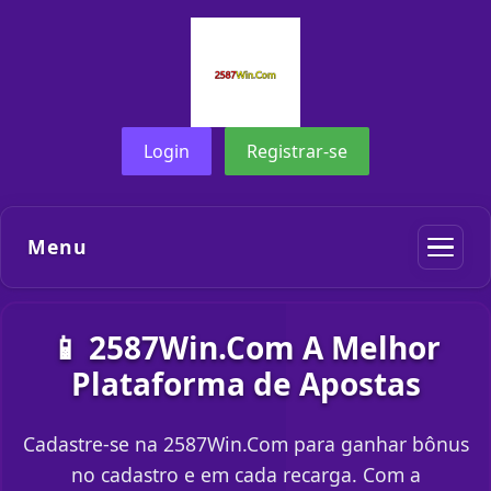
Login
Registrar-se
Menu
📱 2587Win.Com A Melhor
Plataforma de Apostas
Cadastre-se na 2587Win.Com para ganhar bônus
no cadastro e em cada recarga. Com a