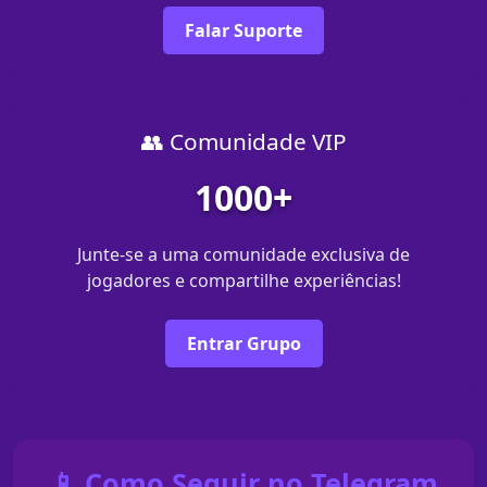
Falar Suporte
👥 Comunidade VIP
1000+
Junte-se a uma comunidade exclusiva de
jogadores e compartilhe experiências!
Entrar Grupo
📱 Como Seguir no Telegram