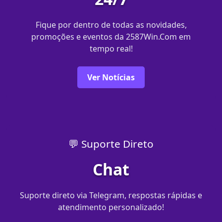
Fique por dentro de todas as novidades,
promoções e eventos da 2587Win.Com em
tempo real!
Ver Notícias
💬 Suporte Direto
Chat
Suporte direto via Telegram, respostas rápidas e
atendimento personalizado!