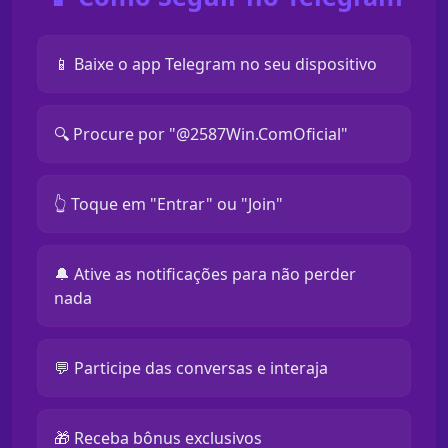
📱 Baixe o app Telegram no seu dispositivo
🔍 Procure por "@2587Win.ComOficial"
👆 Toque em "Entrar" ou "Join"
🔔 Ative as notificações para não perder
nada
💬 Participe das conversas e interaja
🎁 Receba bônus exclusivos