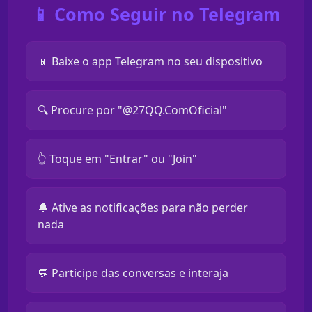
📱 Como Seguir no Telegram
📱 Baixe o app Telegram no seu dispositivo
🔍 Procure por "@27QQ.ComOficial"
👆 Toque em "Entrar" ou "Join"
🔔 Ative as notificações para não perder
nada
💬 Participe das conversas e interaja