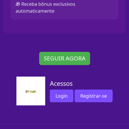
🎁 Receba bônus exclusivos
automaticamente
SEGUIR AGORA
Acessos
Login
Registrar-se