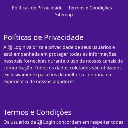
Políticas de Privacidade
Termos e Condições
Sitemap
Políticas de Privacidade
A 2JJ Login valoriza a privacidade de seus usuários e
está empenhada em proteger todas as informações
pessoais fornecidas durante o uso de nossos canais de
comunicação. Todos os dados coletados são utilizados
exclusivamente para fins de melhoria contínua da
experiência de nossos jogadores.
Termos e Condições
Os usuários da 2JJ Login concordam em respeitar todas