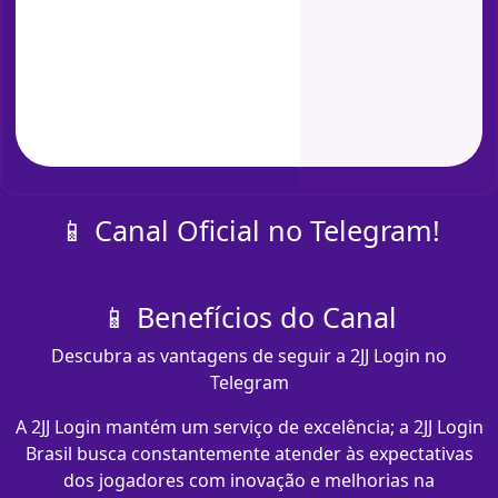
📱 Canal Oficial no Telegram!
📱 Benefícios do Canal
Descubra as vantagens de seguir a 2JJ Login no
Telegram
A 2JJ Login mantém um serviço de excelência; a 2JJ Login
Brasil busca constantemente atender às expectativas
dos jogadores com inovação e melhorias na