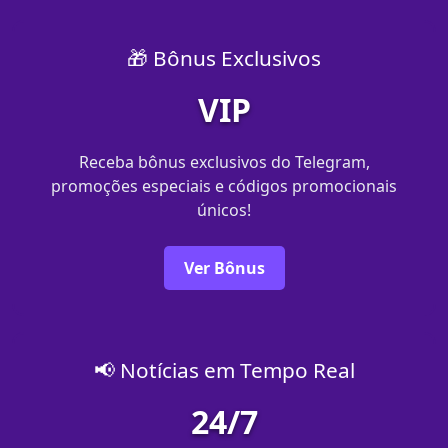
🎁 Bônus Exclusivos
VIP
Receba bônus exclusivos do Telegram,
promoções especiais e códigos promocionais
únicos!
Ver Bônus
📢 Notícias em Tempo Real
24/7