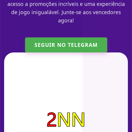
acesso a promoções incríveis e uma experiência
de jogo inigualável. Junte-se aos vencedores
agora!
SEGUIR NO TELEGRAM