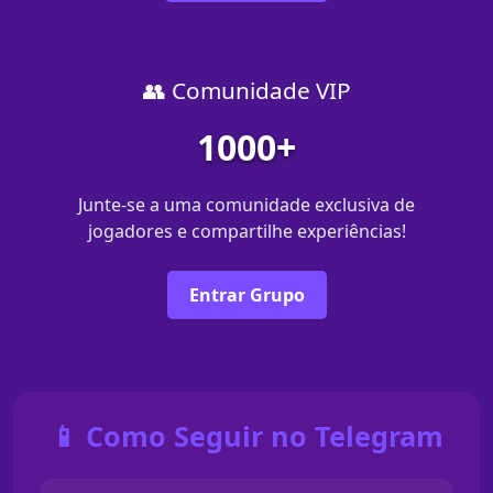
👥 Comunidade VIP
1000+
Junte-se a uma comunidade exclusiva de
jogadores e compartilhe experiências!
Entrar Grupo
📱 Como Seguir no Telegram