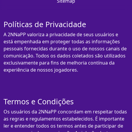
Sitemap
Políticas de Privacidade
A 2NNaPP valoriza a privacidade de seus usuários e
está empenhada em proteger todas as informações
pessoais fornecidas durante o uso de nossos canais de
comunicação. Todos os dados coletados são utilizados
exclusivamente para fins de melhoria contínua da
experiência de nossos jogadores.
Termos e Condições
Os usuários da 2NNaPP concordam em respeitar todas
as regras e regulamentos estabelecidos. É importante
ler e entender todos os termos antes de participar de