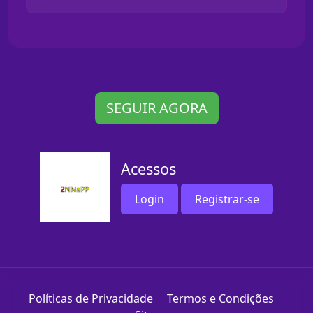
SEGUIR AGORA
Acessos
Login
Registrar-se
Políticas de Privacidade
Termos e Condições