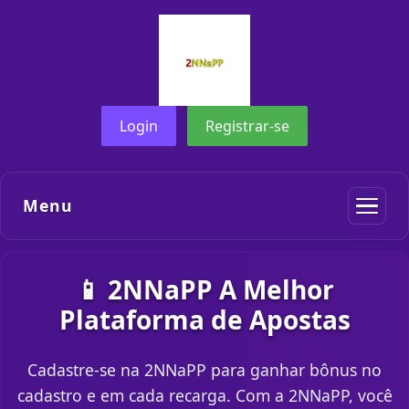
Login
Registrar-se
Menu
📱 2NNaPP A Melhor
Plataforma de Apostas
Cadastre-se na 2NNaPP para ganhar bônus no
cadastro e em cada recarga. Com a 2NNaPP, você