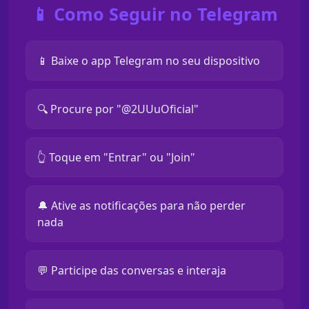
📱 Como Seguir no Telegram
📱 Baixe o app Telegram no seu dispositivo
🔍 Procure por "@2UUuOficial"
👆 Toque em "Entrar" ou "Join"
🔔 Ative as notificações para não perder
nada
💬 Participe das conversas e interaja