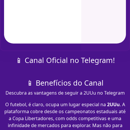
📱 Canal Oficial no Telegram!
📱 Benefícios do Canal
Descubra as vantagens de seguir a 2UUu no Telegram
O futebol, é claro, ocupa um lugar especial na
2UUu
. A
plataforma cobre desde os campeonatos estaduais até
a Copa Libertadores, com odds competitivas e uma
infinidade de mercados para explorar. Mas não para