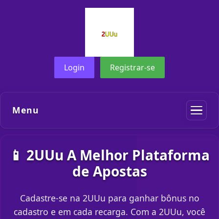
Login
Registrar-se
Menu
📱 2UUu A Melhor Plataforma
de Apostas
Cadastre-se na 2UUu para ganhar bônus no
cadastro e em cada recarga. Com a 2UUu, você