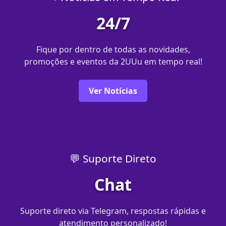
24/7
Fique por dentro de todas as novidades,
promoções e eventos da 2UUu em tempo real!
Ver Notícias
💬 Suporte Direto
Chat
Suporte direto via Telegram, respostas rápidas e
atendimento personalizado!