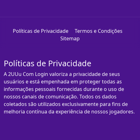
Políticas de Privacidade
Termos e Condições
Sitemap
Políticas de Privacidade
A 2UUu Com Login valoriza a privacidade de seus
usuários e está empenhada em proteger todas as
informações pessoais fornecidas durante o uso de
nossos canais de comunicação. Todos os dados
coletados são utilizados exclusivamente para fins de
melhoria contínua da experiência de nossos jogadores.