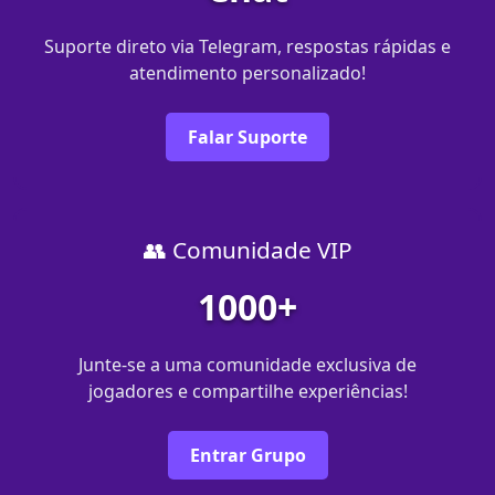
Suporte direto via Telegram, respostas rápidas e
atendimento personalizado!
Falar Suporte
👥 Comunidade VIP
1000+
Junte-se a uma comunidade exclusiva de
jogadores e compartilhe experiências!
Entrar Grupo