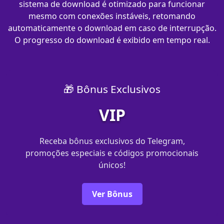
sistema de download é otimizado para funcionar
mesmo com conexões instáveis, retomando
automaticamente o download em caso de interrupção.
O progresso do download é exibido em tempo real.
🎁 Bônus Exclusivos
VIP
Receba bônus exclusivos do Telegram,
promoções especiais e códigos promocionais
únicos!
Ver Bônus