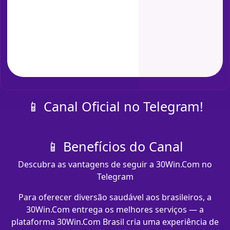
📱 Canal Oficial no Telegram!
📱 Benefícios do Canal
Descubra as vantagens de seguir a 30Win.Com no
Telegram
Para oferecer diversão saudável aos brasileiros, a
30Win.Com entrega os melhores serviços — a
plataforma 30Win.Com Brasil cria uma experiência de