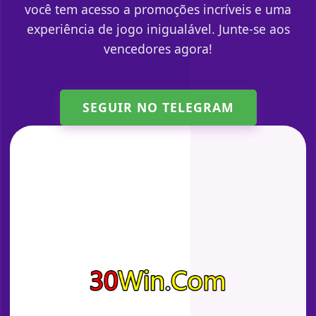
você tem acesso a promoções incríveis e uma
experiência de jogo inigualável. Junte-se aos
vencedores agora!
SEGUIR NO TELEGRAM