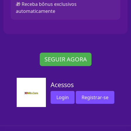
🎁 Receba bônus exclusivos
automaticamente
SEGUIR AGORA
Acessos
Login
Registrar-se