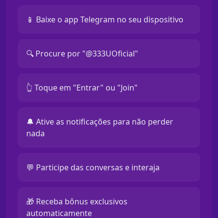
📱 Baixe o app Telegram no seu dispositivo
🔍 Procure por "@333UOficial"
👆 Toque em "Entrar" ou "Join"
🔔 Ative as notificações para não perder
nada
💬 Participe das conversas e interaja
🎁 Receba bônus exclusivos
automaticamente