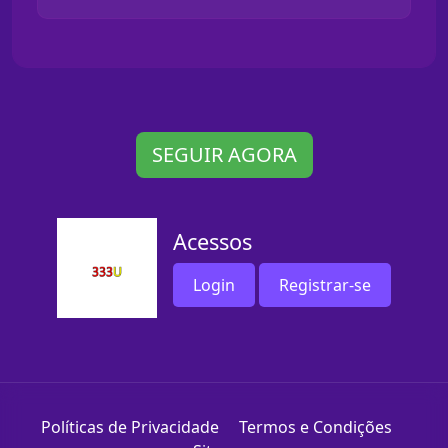
SEGUIR AGORA
Acessos
Login
Registrar-se
Políticas de Privacidade
Termos e Condições