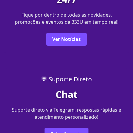
Fique por dentro de todas as novidades,
promoções e eventos da 333U em tempo real!
Ver Notícias
💬 Suporte Direto
Chat
Suporte direto via Telegram, respostas rápidas e
atendimento personalizado!