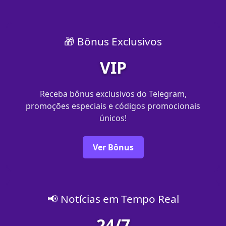
🎁 Bônus Exclusivos
VIP
Receba bônus exclusivos do Telegram,
promoções especiais e códigos promocionais
únicos!
Ver Bônus
📢 Notícias em Tempo Real
24/7