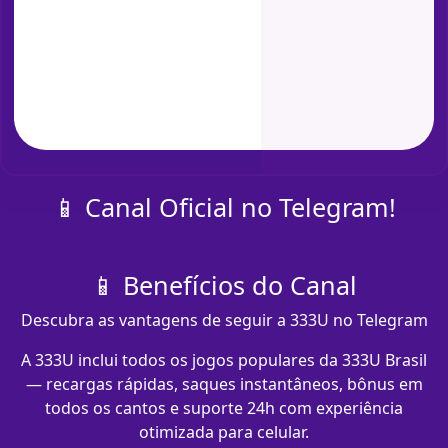
📱 Canal Oficial no Telegram!
📱 Benefícios do Canal
Descubra as vantagens de seguir a 333U no Telegram
A 333U inclui todos os jogos populares da 333U Brasil
— recargas rápidas, saques instantâneos, bônus em
todos os cantos e suporte 24h com experiência
otimizada para celular.