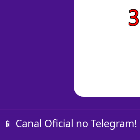
📱 Canal Oficial no Telegram!