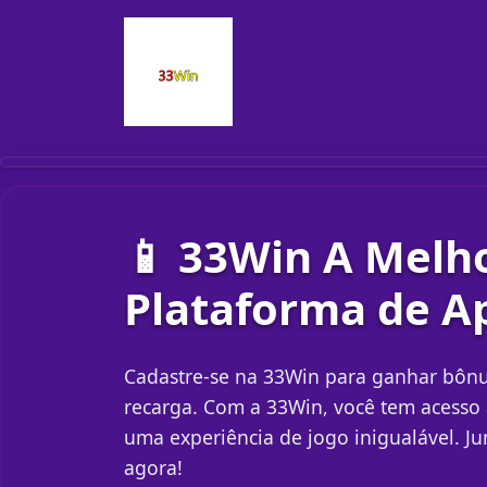
📱 33Win A Melh
Plataforma de A
Cadastre-se na 33Win para ganhar bônu
recarga. Com a 33Win, você tem acesso 
uma experiência de jogo inigualável. J
agora!