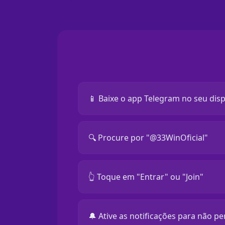
📱 Baixe o app Telegram no seu disp
🔍 Procure por "@33WinOficial"
👆 Toque em "Entrar" ou "Join"
🔔 Ative as notificações para não p