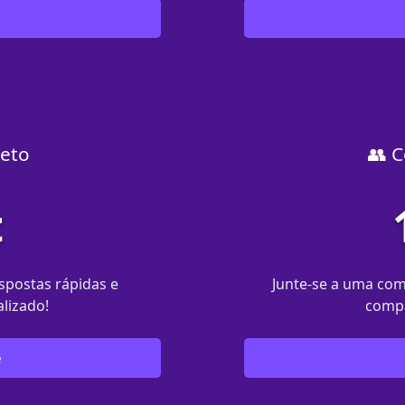
reto
👥 
t
espostas rápidas e
Junte-se a uma com
lizado!
compa
e