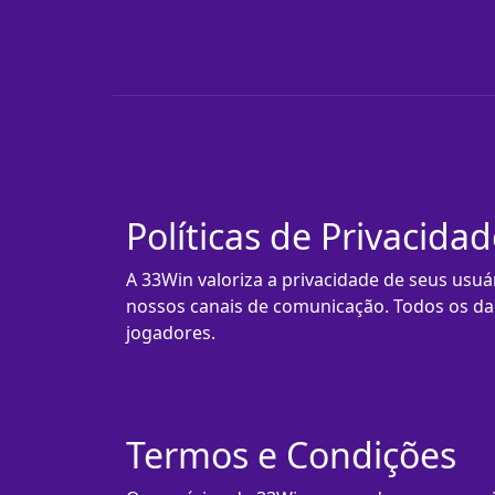
Políticas de Privacida
A 33Win valoriza a privacidade de seus usu
nossos canais de comunicação. Todos os dad
jogadores.
Termos e Condições