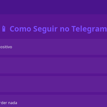
📱 Como Seguir no Telegram
ositivo
erder nada