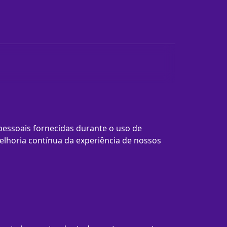
pessoais fornecidas durante o uso de
elhoria contínua da experiência de nossos