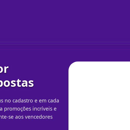
or
postas
s no cadastro e em cada
a promoções incríveis e
unte-se aos vencedores