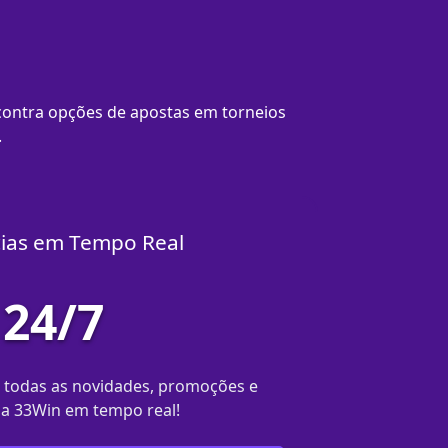
ncontra opções de apostas em torneios
.
cias em Tempo Real
24/7
e todas as novidades, promoções e
a 33Win em tempo real!