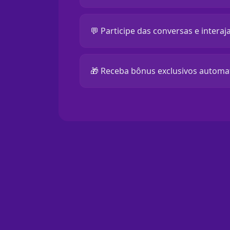
💬 Participe das conversas e interaj
🎁 Receba bônus exclusivos autom