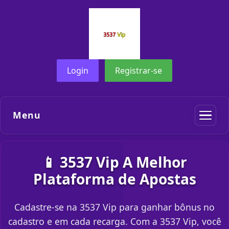
Login
Registrar-se
Menu
📱 3537 Vip A Melhor
Plataforma de Apostas
Cadastre-se na 3537 Vip para ganhar bônus no
cadastro e em cada recarga. Com a 3537 Vip, você