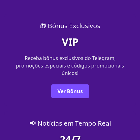
🎁 Bônus Exclusivos
VIP
Receba bônus exclusivos do Telegram,
promoções especiais e códigos promocionais
únicos!
Ver Bônus
📢 Notícias em Tempo Real
24/7