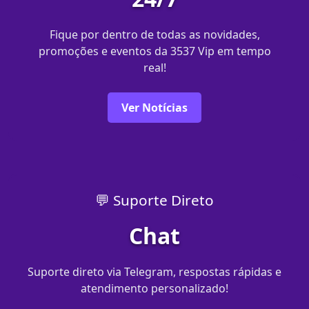
Fique por dentro de todas as novidades,
promoções e eventos da 3537 Vip em tempo
real!
Ver Notícias
💬 Suporte Direto
Chat
Suporte direto via Telegram, respostas rápidas e
atendimento personalizado!