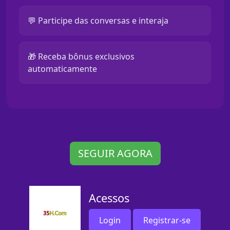
💬 Participe das conversas e interaja
🎁 Receba bônus exclusivos
automaticamente
SEGUIR AGORA
Acessos
Login
Registrar-se