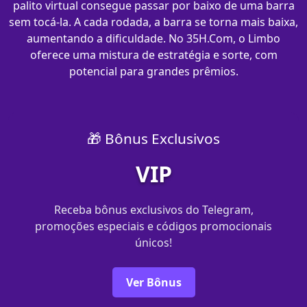
palito virtual consegue passar por baixo de uma barra
sem tocá-la. A cada rodada, a barra se torna mais baixa,
aumentando a dificuldade. No 35H.Com, o Limbo
oferece uma mistura de estratégia e sorte, com
potencial para grandes prêmios.
🎁 Bônus Exclusivos
VIP
Receba bônus exclusivos do Telegram,
promoções especiais e códigos promocionais
únicos!
Ver Bônus