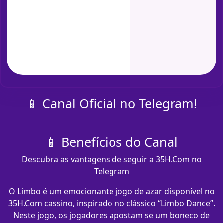
📱 Canal Oficial no Telegram!
📱 Benefícios do Canal
Descubra as vantagens de seguir a 35H.Com no
Telegram
O Limbo é um emocionante jogo de azar disponível no
35H.Com cassino, inspirado no clássico “Limbo Dance”.
Neste jogo, os jogadores apostam se um boneco de