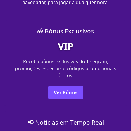
navegador, para jogar a qualquer hora.
🎁 Bônus Exclusivos
VIP
Receba bônus exclusivos do Telegram,
promoções especiais e códigos promocionais
únicos!
Ver Bônus
📢 Notícias em Tempo Real