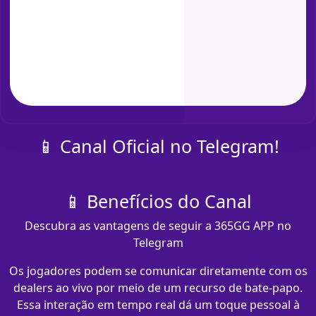
📱 Canal Oficial no Telegram!
📱 Benefícios do Canal
Descubra as vantagens de seguir a 365GG APP no
Telegram
Os jogadores podem se comunicar diretamente com os
dealers ao vivo por meio de um recurso de bate-papo.
Essa interação em tempo real dá um toque pessoal à