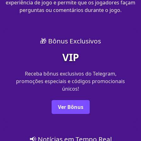
experiência de jogo e permite que os jogadores façam
perguntas ou comentários durante o jogo.
🎁 Bônus Exclusivos
VIP
Receba bônus exclusivos do Telegram,
promoções especiais e códigos promocionais
únicos!
Ver Bônus
📢 Notícias em Tempo Real