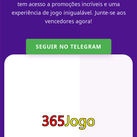
tem acesso a promoções incríveis e uma
experiência de jogo inigualável. Junte-se aos
vencedores agora!
SEGUIR NO TELEGRAM