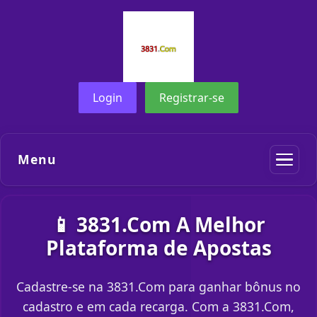
Login
Registrar-se
Menu
📱 3831.Com A Melhor
Plataforma de Apostas
Cadastre-se na 3831.Com para ganhar bônus no
cadastro e em cada recarga. Com a 3831.Com,