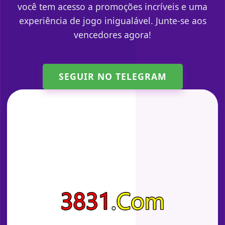
você tem acesso a promoções incríveis e uma
experiência de jogo inigualável. Junte-se aos
vencedores agora!
SEGUIR NO TELEGRAM