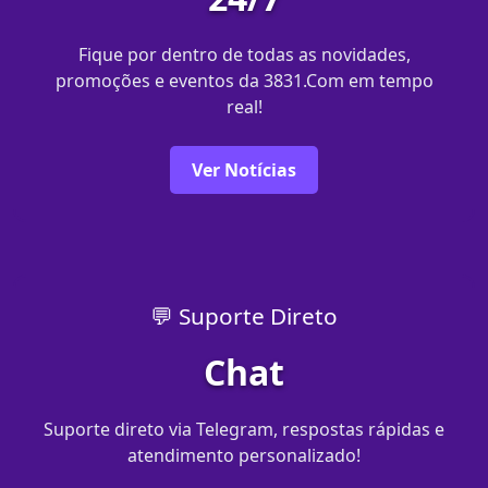
Fique por dentro de todas as novidades,
promoções e eventos da 3831.Com em tempo
real!
Ver Notícias
💬 Suporte Direto
Chat
Suporte direto via Telegram, respostas rápidas e
atendimento personalizado!