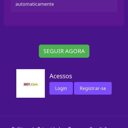
automaticamente
SEGUIR AGORA
Acessos
Login
Registrar-se