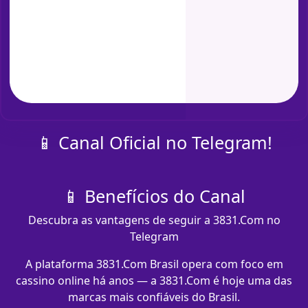
📱 Canal Oficial no Telegram!
📱 Benefícios do Canal
Descubra as vantagens de seguir a 3831.Com no
Telegram
A plataforma 3831.Com Brasil opera com foco em
cassino online há anos — a 3831.Com é hoje uma das
marcas mais confiáveis do Brasil.