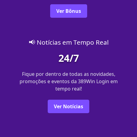
Ver Bônus
📢 Notícias em Tempo Real
24/7
Fique por dentro de todas as novidades,
promoções e eventos da 389Win Login em
tempo real!
Ver Notícias