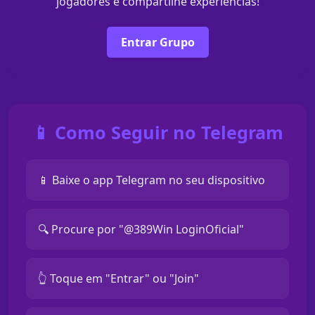
jogadores e compartilhe experiências!
Entrar Grupo
📱 Como Seguir no Telegram
📱 Baixe o app Telegram no seu dispositivo
🔍 Procure por "@389Win LoginOficial"
👆 Toque em "Entrar" ou "Join"