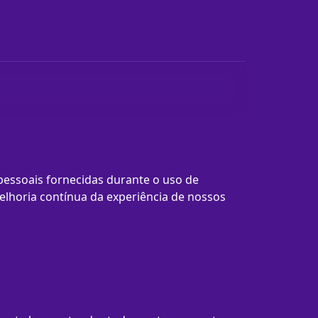
pessoais fornecidas durante o uso de
elhoria contínua da experiência de nossos