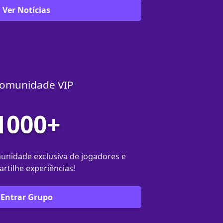
Ver Notícias
Comunidade VIP
1000+
unidade exclusiva de jogadores e
rtilhe experiências!
Entrar Grupo