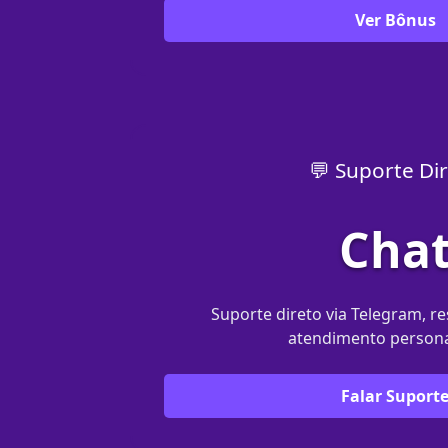
Ver Bônus
💬 Suporte Di
Cha
Suporte direto via Telegram, r
atendimento persona
Falar Suport