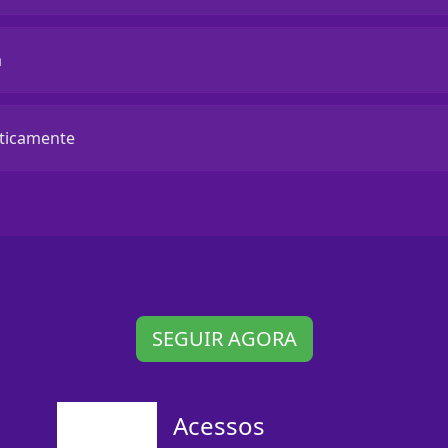
a
aticamente
SEGUIR AGORA
Acessos