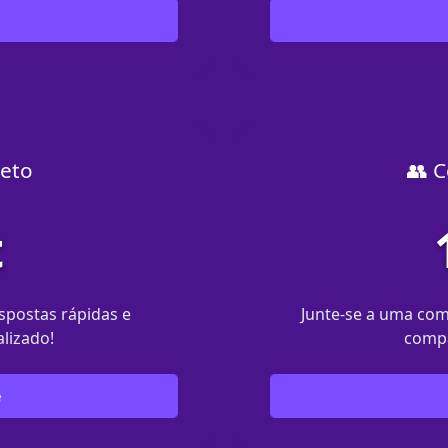
reto
👥 
t
espostas rápidas e
Junte-se a uma com
lizado!
compa
e