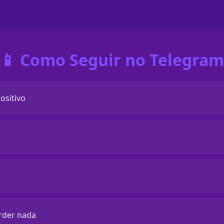
📱 Como Seguir no Telegram
ositivo
erder nada