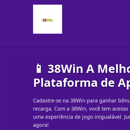
📱 38Win A Melh
Plataforma de A
Cadastre-se na 38Win para ganhar bônu
recarga. Com a 38Win, você tem acesso 
uma experiência de jogo inigualável. J
agora!