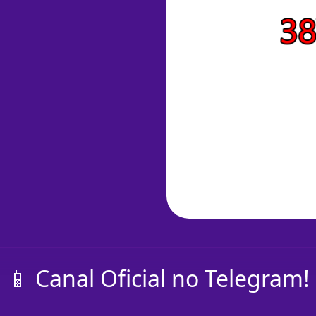
📱 Canal Oficial no Telegram!