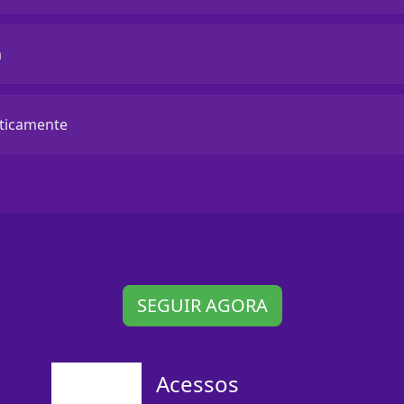
a
aticamente
SEGUIR AGORA
Acessos