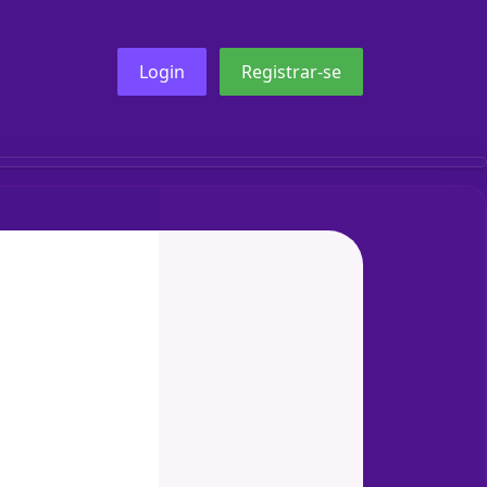
Login
Registrar-se