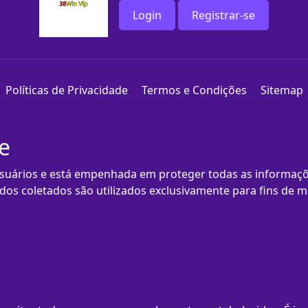
Login
Registrar-se
Políticas de Privacidade
Termos e Condições
Sitemap
de
 usuários e está empenhada em proteger todas as informaçõ
os coletados são utilizados exclusivamente para fins de m