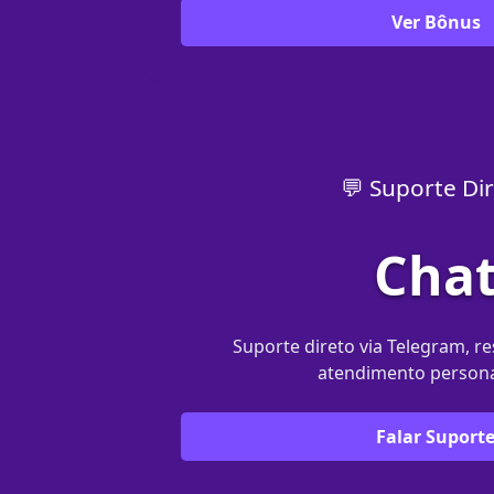
Ver Bônus
💬 Suporte Di
Cha
Suporte direto via Telegram, r
atendimento persona
Falar Suport