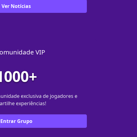
Ver Notícias
Comunidade VIP
1000+
unidade exclusiva de jogadores e
rtilhe experiências!
Entrar Grupo