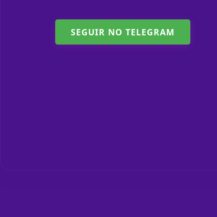
SEGUIR NO TELEGRAM